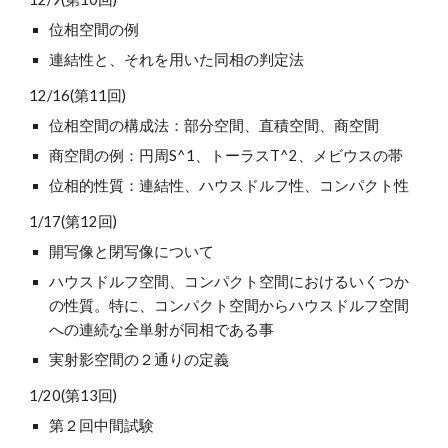
位相空間の例
連結性と、それを用いた同相の判定法
12/16(第11回)
位相空間の構成法：部分空間、直積空間、商空間
商空間の例：円周S^1、トーラスT^2、メビウスの帯
位相的性質：連結性、ハウスドルフ性、コンパクト性
1/17(第12回)
開写像と閉写像について
ハウスドルフ空間、コンパクト空間におけるいくつか
の性質。特に、コンパクト空間からハウスドルフ空間
への連続な全単射が同相である事
実射影空間の２通りの定義
1/20(第13回)
第２回中間試験