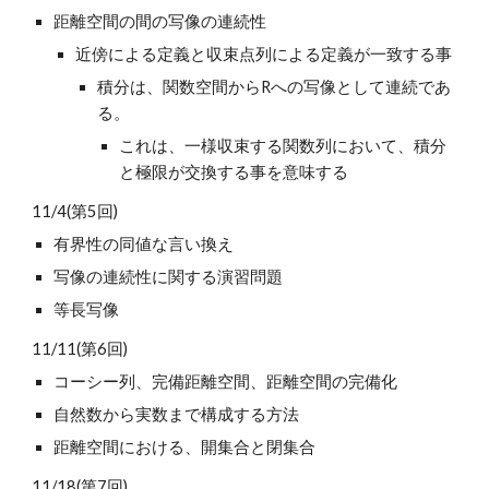
距離空間の間の写像の連続性
近傍による定義と収束点列による定義が一致する事
積分は、関数空間からRへの写像として連続であ
る。
これは、一様収束する関数列において、積分
と極限が交換する事を意味する
11/4(第5回)
有界性の同値な言い換え
写像の連続性に関する演習問題
等長写像
11/11(第6回)
コーシー列、完備距離空間、距離空間の完備化
自然数から実数まで構成する方法
距離空間における、開集合と閉集合
11/18(第7回)