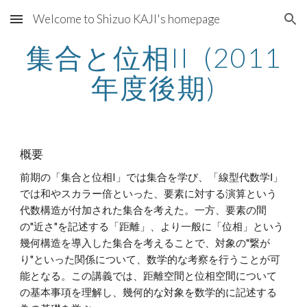
Welcome to Shizuo KAJI's homepage
Skip to main content
Skip to navigation
集合と位相II  (2011
年度後期)
概要
前期の「集合と位相I」では集合を学び、「線型代数学Ⅰ」
では和やスカラー倍といった、要素に対する演算という
代数構造が付加された集合を考えた。一方、要素の間
の"近さ"を記述する「距離」、より一般に「位相」という
幾何構造を導入した集合を考えることで、対象の"繋が
り"といった関係について、数学的な考察を行うことが可
能となる。この講義では、距離空間と位相空間について
の基本事項を理解し、幾何的な対象を数学的に記述する