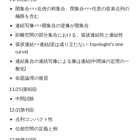
開集合<=>近傍の和集合、閉集合<=>任意の収束点列の
極限を含む
連続写像<=>開集合の逆像が開集合
距離空間の部分集合における、弧状連結性と連結性
弧状連結=>連結(逆は成り立たない: topologist's sine 
curve)
連結集合の連続写像による像は連結(中間値の定理の一
般化)
命題論理の復習
11/25(第8回)
中間試験
12/2(第9回)
点列コンパクト性
位相空間の定義と例
12/9(第10回)