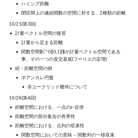
ハミング距離
閉区間上の連続関数の空間に対する、2種類の距離
10/21(第3回)
計量ベクトル空間の復習
計量から定まる距離
関数空間$C^0([0,1])$が計量ベクトル空間である
事、その一つの直交基底(フーリエの定理)
続・距離空間の例
ポアンカレ円盤
非ユークリッド幾何について
10/28(第4回)
距離空間における、一点のε-近傍
距離空間の部分集合の有界性
距離空間における、点列の収束性
関数空間においての意味 -- 関数列の一様収束