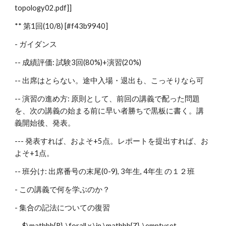
topology02.pdf]]
** 第1回(10/8) [#f43b9940]
- ガイダンス
-- 成績評価: 試験3回(80%)+演習(20%)
-- 出席はとらない。途中入場・退出も、こっそりなら可
-- 演習の進め方: 原則として、前回の講義で配った問題
を、次の講義の始まる前に早い者勝ちで黒板に書く。講
義開始後、発表。
--- 発表すれば、およそ+5点。レポートを提出すれば、お
よそ+1点。
-- 班分け: 出席番号の末尾(0-9), 3年生, 4年生 の１２班
- この講義で何を学ぶのか？
- 集合の記法についての復習
-- $\mathbb{R}, \forall x \in \mathbb{Z}, \emptyset, 