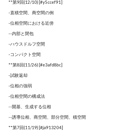
**第9回(12/10) [#y5ccef91]
-直積空間、商空間の例
-位相空間における近傍
--内部と閉包
-ハウスドルフ空間
-コンパクト空間
**第8回(11/26) [#e3afd8bc]
-試験返却
-位相の強弱
-位相空間の構成法
--開基、生成する位相
--誘導位相、商空間、部分空間、積空間
**第7回(11/19) [#ja913204]