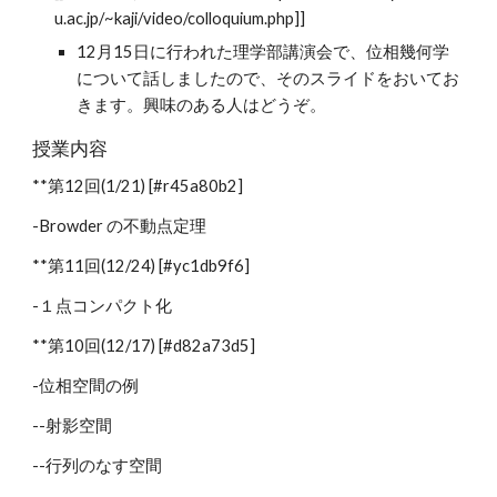
u.ac.jp/~kaji/video/colloquium.php]]
12月15日に行われた理学部講演会で、位相幾何学
について話しましたので、そのスライドをおいてお
きます。興味のある人はどうぞ。
授業内容
**第12回(1/21) [#r45a80b2]
-Browder の不動点定理
**第11回(12/24) [#yc1db9f6]
-１点コンパクト化
**第10回(12/17) [#d82a73d5]
-位相空間の例
--射影空間
--行列のなす空間