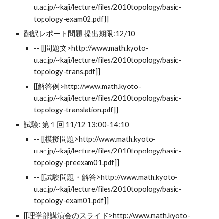
u.ac.jp/~kaji/lecture/files/2010topology/basic-
topology-exam02.pdf]]
翻訳レポート問題 提出期限:12/10
-- [[問題文>http://www.math.kyoto-
u.ac.jp/~kaji/lecture/files/2010topology/basic-
topology-trans.pdf]]
[[解答例>http://www.math.kyoto-
u.ac.jp/~kaji/lecture/files/2010topology/basic-
topology-translation.pdf]]
試験: 第１回 11/12 13:00-14:10
-- [[模擬問題>http://www.math.kyoto-
u.ac.jp/~kaji/lecture/files/2010topology/basic-
topology-preexam01.pdf]]
-- [[試験問題・解答>http://www.math.kyoto-
u.ac.jp/~kaji/lecture/files/2010topology/basic-
topology-exam01.pdf]]
[[理学部講演会のスライド>http://www.math.kyoto-