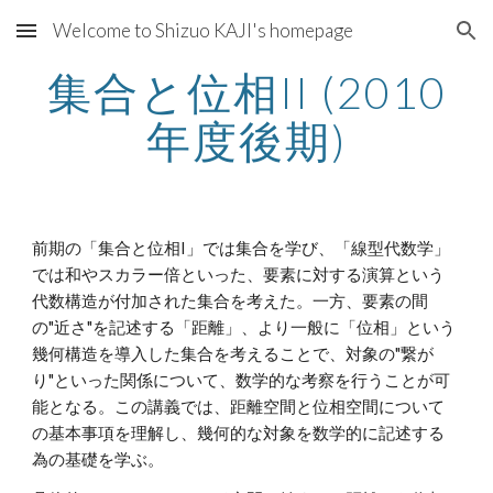
Welcome to Shizuo KAJI's homepage
Skip to main content
Skip to navigation
集合と位相II (2010
年度後期)
前期の「集合と位相I」では集合を学び、「線型代数学」
では和やスカラー倍といった、要素に対する演算という
代数構造が付加された集合を考えた。一方、要素の間
の"近さ"を記述する「距離」、より一般に「位相」という
幾何構造を導入した集合を考えることで、対象の"繋が
り"といった関係について、数学的な考察を行うことが可
能となる。この講義では、距離空間と位相空間について
の基本事項を理解し、幾何的な対象を数学的に記述する
為の基礎を学ぶ。