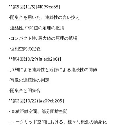
**第5回(11/5) [#l099ea65]
-開集合を用いた、連続性の言い換え
-連結性, 中間値の定理の拡張
-コンパクト性, 最大値の原理の拡張
-位相空間の定義
**第4回(10/29) [#lecb2b8f]
-点列による連続性と近傍による連続性の同値
-写像の連続性の判定
-開集合と閉集合
**第3回(10/22) [#z09eb205]
- 直積距離空間、部分距離空間
- ユークリッド空間における、様々な概念の抽象化