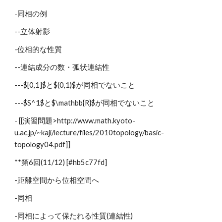
-同相の例
--立体射影
-位相的な性質
--連結成分の数・弧状連結性
---$[0,1]$と$(0,1)$が同相でないこと
---$S^1$と$\mathbb{R}$が同相でないこと
- [[演習問題>http://www.math.kyoto-
u.ac.jp/~kaji/lecture/files/2010topology/basic-
topology04.pdf]]
**第6回(11/12) [#hb5c77fd]
-距離空間から位相空間へ
-同相
-同相によって保たれる性質(連結性)